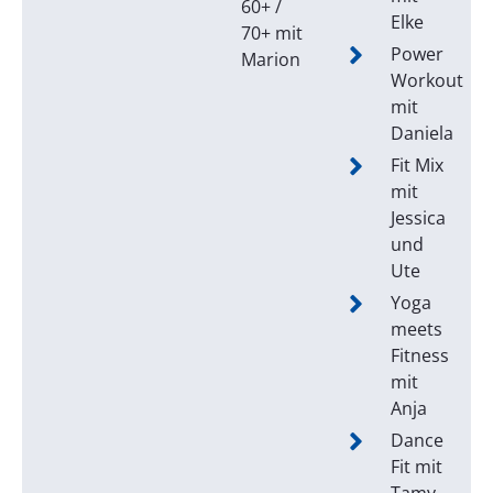
60+ /
Elke
70+ mit
Power
Marion
Workout
mit
Daniela
Fit Mix
mit
Jessica
und
Ute
Yoga
meets
Fitness
mit
Anja
Dance
Fit mit