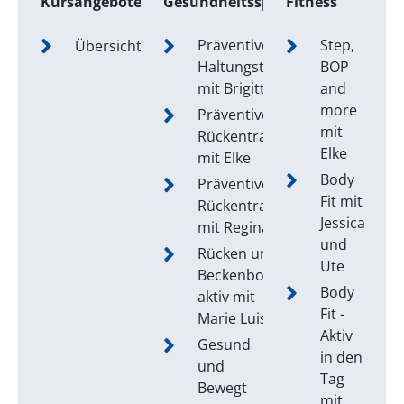
Kursangebote
Gesundheitssport
Fitness
Präventives
Step,
Übersicht
Haltungstraining
BOP
mit Brigitte
and
more
Präventives
mit
Rückentraining
Elke
mit Elke
Body
Präventives
Fit mit
Rückentraining
Jessica
mit Regina
und
Rücken und
Ute
Beckenboden
Body
aktiv mit
Fit -
Marie Luise
Aktiv
Gesund
in den
und
Tag
Bewegt
mit