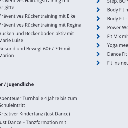
Präventives Haltungstraining mit
Step, BOP
Brigitte
Body Fit 
Präventives Rückentraining mit Elke
Body Fit -
Präventives Rückentraining mit Regina
Power Wo
Rücken und Beckenboden aktiv mit
Fit Mix mi
Marie Luise
Yoga meet
Gesund und Bewegt 60+ / 70+ mit
Dance Fit
Marion
Fit ins ne
r / Jugendliche
Abenteuer Turnhalle 4 Jahre bis zum
Schuleintritt
Kreativer Kindertanz (Just Dance)
Just Dance – Tanzformation mit