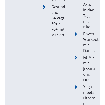
Marie Luise
Aktiv
Gesund
in den
und
Tag
Bewegt
mit
60+ /
Elke
70+ mit
Power
Marion
Workout
mit
Daniela
Fit Mix
mit
Jessica
und
Ute
Yoga
meets
Fitness
mit