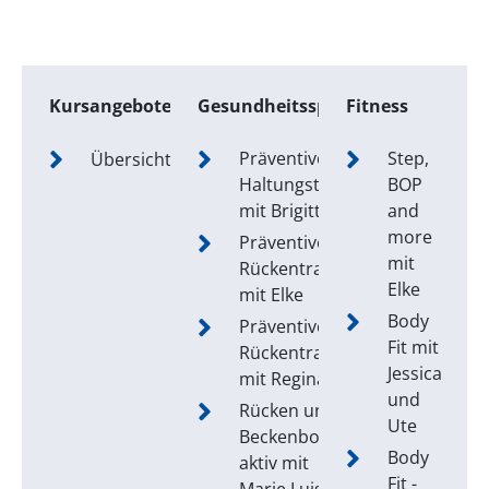
Kursangebote
Gesundheitssport
Fitness
Präventives
Step,
Übersicht
Haltungstraining
BOP
mit Brigitte
and
more
Präventives
mit
Rückentraining
Elke
mit Elke
Body
Präventives
Fit mit
Rückentraining
Jessica
mit Regina
und
Rücken und
Ute
Beckenboden
Body
aktiv mit
Fit -