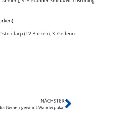
. Gemen), 3. Alexander Smida/Nico Brüning
orken).
 Ostendarp (TV Borken), 3. Gedeon
NÄCHSTER
lia Gemen gewinnt Wanderpokal