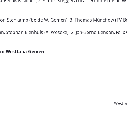
ans/Lukas Noack, 2. Simon Stegger/Luca Terodfde (beide W
edeon Stenkamp (beide W. Gemen), 3. Thomas Münchow (TV B
n/Stephan Bienhüls (A. Weseke), 2. Jan-Bernd Benson/Felix
in: Westfalia Gemen.
Westfa