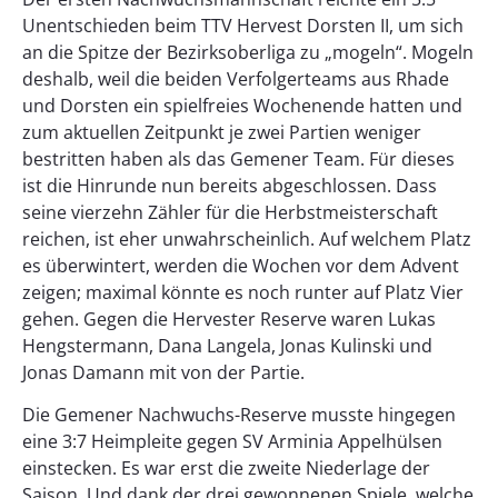
Unentschieden beim TTV Hervest Dorsten II, um sich
an die Spitze der Bezirksoberliga zu „mogeln“. Mogeln
deshalb, weil die beiden Verfolgerteams aus Rhade
und Dorsten ein spielfreies Wochenende hatten und
zum aktuellen Zeitpunkt je zwei Partien weniger
bestritten haben als das Gemener Team. Für dieses
ist die Hinrunde nun bereits abgeschlossen. Dass
seine vierzehn Zähler für die Herbstmeisterschaft
reichen, ist eher unwahrscheinlich. Auf welchem Platz
es überwintert, werden die Wochen vor dem Advent
zeigen; maximal könnte es noch runter auf Platz Vier
gehen. Gegen die Hervester Reserve waren Lukas
Hengstermann, Dana Langela, Jonas Kulinski und
Jonas Damann mit von der Partie.
Die Gemener Nachwuchs-Reserve musste hingegen
eine 3:7 Heimpleite gegen SV Arminia Appelhülsen
einstecken. Es war erst die zweite Niederlage der
Saison. Und dank der drei gewonnenen Spiele, welche