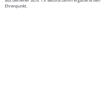
aus Gemener Sicht 1:9. Bettina Lemm ergatterte den
Ehrenpunkt.
VORIGER
NÄCHSTER
TISCHTENNIS: Einzig die Dritte kann punkten
TISCHTENNIS: Derbysieg zum Hinrundenfinale