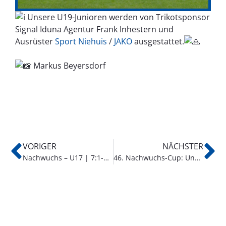
Unsere U19-Junioren werden von Trikotsponsor
Signal Iduna Agentur Frank Inhestern und
Ausrüster
Sport Niehuis
/
JAKO
ausgestattet.
Markus Beyersdorf
VORIGER
NÄCHSTER
Nachwuchs – U17 | 7:1-Sieg gegen den RSV Borken
46. Nachwuchs-Cup: Unsere Nachwuchsabteilung lädt ein