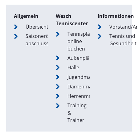
Allgemein
Wesch
Informationen
Tenniscenter
Übersicht
Vorstand/A
Tennisplätze
Saisoneröffnung/-
Tennis und
online
abschluss
Gesundheit
buchen
Außenplätze
Halle
Jugendmannschaften
Damenmannschaften
Herrenmannschaften
Training
&
Trainer