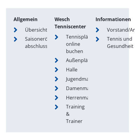
Allgemein
Wesch
Informationen
Tenniscenter
Übersicht
Vorstand/A
Tennisplätze
Saisoneröffnung/-
Tennis und
online
abschluss
Gesundheit
buchen
Außenplätze
Halle
Jugendmannschaften
Damenmannschaften
Herrenmannschaften
Training
&
Trainer