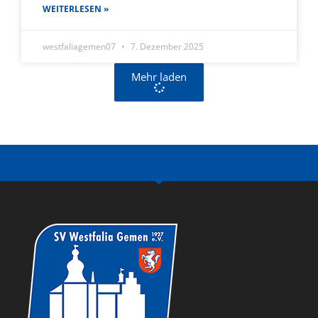
WEITERLESEN »
westfaliagemen07
7. Dezember 2025
Mehr laden