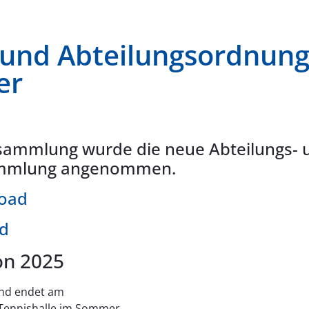
- und Abteilungsordnung
er
sammlung wurde die neue Abteilungs- 
sammlung angenommen.
load
ad
on 2025
und endet am
 Tennishalle im Sommer