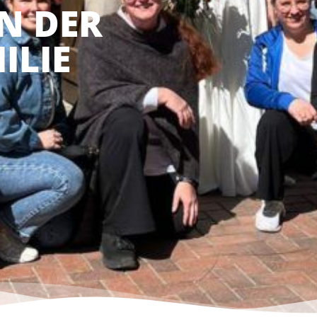
N DER
ILIE